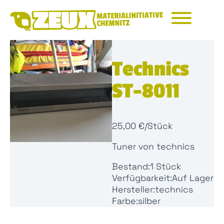
Na
üb
Technics
ST-8011
25,00 €/Stück
Tuner von technics
Bestand:
1 Stück
Verfügbarkeit:
Auf Lager
Hersteller:
technics
Farbe:
silber