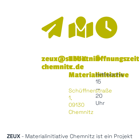
zeux@subbotnik-
ZEUX
Öffnungszei
chemnitz.de
-
Materialinitiative
mittwochs
15
—
Schüffnerstraße
20
1,
Uhr
09130
Chemnitz
ZEUX
- Materialinitiative Chemnitz ist ein Projekt