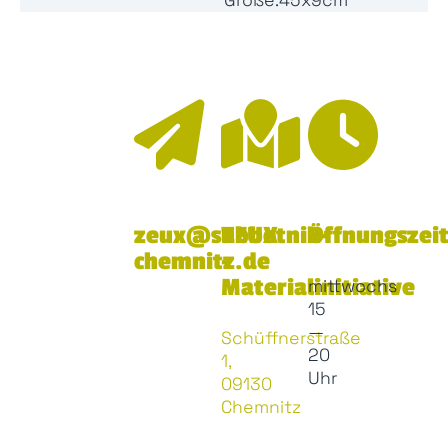
Größe:
45x9cm
zeux@subbotnik-
ZEUX
Öffnungszei
chemnitz.de
-
Materialinitiative
mittwochs
15
—
Schüffnerstraße
20
1,
Uhr
09130
Chemnitz